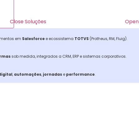
Close Soluções
Open 
namentos em
Salesforce
e ecossistema
TOTVS
(Protheus, RM, Fluig).
ormas
sob medida, integrados a CRM, ERP e sistemas corporativos.
igital
,
automações
,
jornadas
e
performance
.