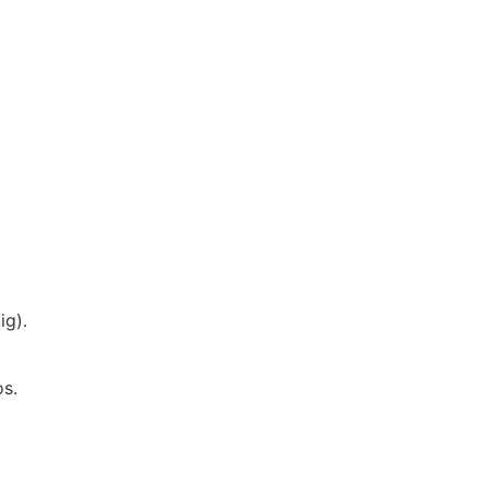
ig).
s.